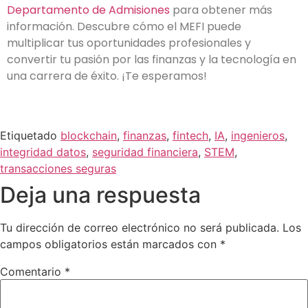
Departamento de Admisiones
para obtener más
información. Descubre cómo el MEFI puede
multiplicar tus oportunidades profesionales y
convertir tu pasión por las finanzas y la tecnología en
una carrera de éxito. ¡Te esperamos!
Etiquetado
blockchain
,
finanzas
,
fintech
,
IA
,
ingenieros
,
integridad datos
,
seguridad financiera
,
STEM
,
transacciones seguras
Deja una respuesta
Tu dirección de correo electrónico no será publicada.
Los
campos obligatorios están marcados con
*
Comentario
*