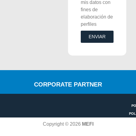
mis datos con
fines de
elaboración de
perfiles
ENVIAR
CORPORATE PARTNER
PO
POL
Copyright © 2026
MEFI