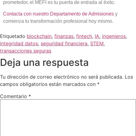
prometedor, el MEFI es tu puerta de entrada al éxito.
Contacta con nuestro Departamento de Admisiones
y
comienza tu transformación profesional hoy mismo.
Etiquetado
blockchain
,
finanzas
,
fintech
,
IA
,
ingenieros
,
integridad datos
,
seguridad financiera
,
STEM
,
transacciones seguras
Deja una respuesta
Tu dirección de correo electrónico no será publicada.
Los
campos obligatorios están marcados con
*
Comentario
*